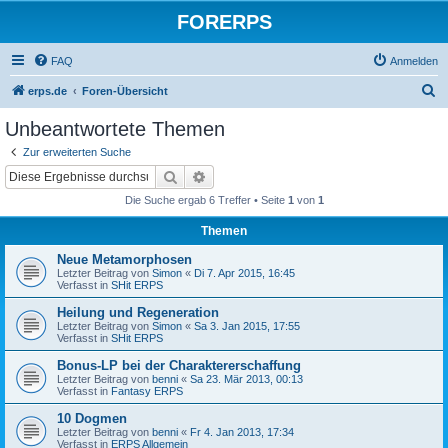
FORERPS
FAQ
Anmelden
S
erps.de
Foren-Übersicht
u
Unbeantwortete Themen
c
Zur erweiterten Suche
h
Suche
Erweiterte Suche
e
Die Suche ergab 6 Treffer • Seite
1
von
1
Themen
Neue Metamorphosen
Letzter Beitrag von
Simon
«
Di 7. Apr 2015, 16:45
Verfasst in
SHit ERPS
Heilung und Regeneration
Letzter Beitrag von
Simon
«
Sa 3. Jan 2015, 17:55
Verfasst in
SHit ERPS
Bonus-LP bei der Charaktererschaffung
Letzter Beitrag von
benni
«
Sa 23. Mär 2013, 00:13
Verfasst in
Fantasy ERPS
10 Dogmen
Letzter Beitrag von
benni
«
Fr 4. Jan 2013, 17:34
Verfasst in
ERPS Allgemein