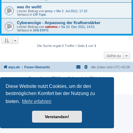
was ihr wollt!
Letzter Beitrag von
jenny
«
Mo 2. Jul 2012, 17:15
Verfasst in
Off-Topic
Cyberanzüge - Anpassung der Kraftverstärker
Letzter Beitrag von
vahrens
«
Sa 10. Dez 2011, 14:51
Verfasst in
SHit ERPS
Die Suche ergab 6 Treffer • Seite
1
von
1
Gehe zu
erps.de
Foren-Übersicht
Alle Zeiten sind
UTC+02:00
Powered by
phpBB
® Forum Software © phpBB Limited
Deutsche Übersetzung durch
phpBB.de
Diese Website nutzt Cookies, um dir den
PRIVACY_LINK
|
TERMS_LINK
bestmöglichen Komfort bei der Nutzung zu
bieten.
Mehr erfahren
Verstanden!