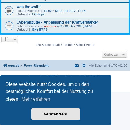
was ihr wollt!
Letzter Beitrag von
jenny
«
Mo 2. Jul 2012, 17:15
Verfasst in
Off-Topic
Cyberanzüge - Anpassung der Kraftverstärker
Letzter Beitrag von
vahrens
«
Sa 10. Dez 2011, 14:51
Verfasst in
SHit ERPS
Die Suche ergab 6 Treffer • Seite
1
von
1
Gehe zu
erps.de
Foren-Übersicht
Alle Zeiten sind
UTC+02:00
Powered by
phpBB
® Forum Software © phpBB Limited
Deutsche Übersetzung durch
phpBB.de
Diese Website nutzt Cookies, um dir den
PRIVACY_LINK
|
TERMS_LINK
bestmöglichen Komfort bei der Nutzung zu
bieten.
Mehr erfahren
Verstanden!