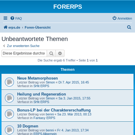
FORERPS
FAQ
Anmelden
S
erps.de
Foren-Übersicht
u
Unbeantwortete Themen
c
Zur erweiterten Suche
h
Suche
Erweiterte Suche
e
Die Suche ergab 6 Treffer • Seite
1
von
1
Themen
Neue Metamorphosen
Letzter Beitrag von
Simon
«
Di 7. Apr 2015, 16:45
Verfasst in
SHit ERPS
Heilung und Regeneration
Letzter Beitrag von
Simon
«
Sa 3. Jan 2015, 17:55
Verfasst in
SHit ERPS
Bonus-LP bei der Charaktererschaffung
Letzter Beitrag von
benni
«
Sa 23. Mär 2013, 00:13
Verfasst in
Fantasy ERPS
10 Dogmen
Letzter Beitrag von
benni
«
Fr 4. Jan 2013, 17:34
Verfasst in
ERPS Allgemein