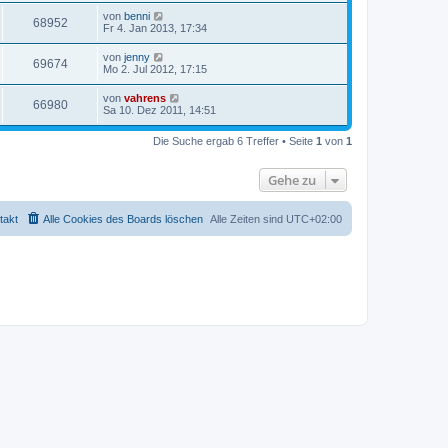
von
benni
68952
Fr 4. Jan 2013, 17:34
von
jenny
69674
Mo 2. Jul 2012, 17:15
von
vahrens
66980
Sa 10. Dez 2011, 14:51
Die Suche ergab 6 Treffer • Seite
1
von
1
Gehe zu
takt
Alle Cookies des Boards löschen
Alle Zeiten sind
UTC+02:00