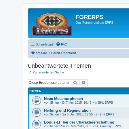
FORERPS
Das Forum rund um ERPS
Schnellzugriff
FAQ
erps.de
Foren-Übersicht
Unbeantwortete Themen
Zur erweiterten Suche
Suche
Erweiterte Suche
THEMEN
Neue Metamorphosen
von
Simon
» Di 7. Apr 2015, 16:45 » in
SHit ERPS
Heilung und Regeneration
von
Simon
» Sa 3. Jan 2015, 17:55 » in
SHit ERPS
Bonus-LP bei der Charaktererschaffung
von
benni
» Sa 23. Mär 2013, 00:13 » in
Fantasy ERPS