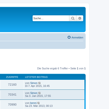
Suche
Erweiterte Suche
Anmelden
Die Suche ergab 6 Treffer • Seite
1
von
1
ZUGRIFFE
LETZTER BEITRAG
von
Simon
72160
Di 7. Apr 2015, 16:45
von
Simon
70341
Sa 3. Jan 2015, 17:55
von
benni
70990
Sa 23. Mär 2013, 00:13