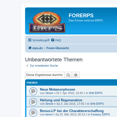
FORERPS
Das Forum rund um ERPS
Schnellzugriff
FAQ
erps.de
Foren-Übersicht
Unbeantwortete Themen
Zur erweiterten Suche
Suche
Erweiterte Suche
THEMEN
Neue Metamorphosen
von
Simon
» Di 7. Apr 2015, 16:45 » in
SHit ERPS
Heilung und Regeneration
von
Simon
» Sa 3. Jan 2015, 17:55 » in
SHit ERPS
Bonus-LP bei der Charaktererschaffung
von
benni
» Sa 23. Mär 2013, 00:13 » in
Fantasy ERPS