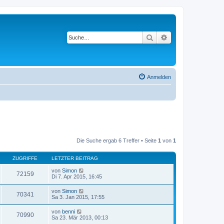
Suche
Erweiterte Suche
Anmelden
Die Suche ergab 6 Treffer • Seite
1
von
1
ZUGRIFFE
LETZTER BEITRAG
von
Simon
72159
Di 7. Apr 2015, 16:45
von
Simon
70341
Sa 3. Jan 2015, 17:55
von
benni
70990
Sa 23. Mär 2013, 00:13