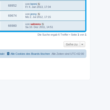
von
benni
68952
Fr 4. Jan 2013, 17:34
von
jenny
69674
Mo 2. Jul 2012, 17:15
von
vahrens
66980
Sa 10. Dez 2011, 14:51
Die Suche ergab 6 Treffer • Seite
1
von
1
Gehe zu
takt
Alle Cookies des Boards löschen
Alle Zeiten sind
UTC+02:00