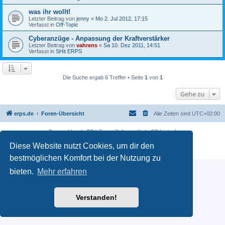
was ihr wollt!
Letzter Beitrag von
jenny
«
Mo 2. Jul 2012, 17:15
Verfasst in
Off-Topic
Cyberanzüge - Anpassung der Kraftverstärker
Letzter Beitrag von
vahrens
«
Sa 10. Dez 2011, 14:51
Verfasst in
SHit ERPS
Die Suche ergab 6 Treffer • Seite
1
von
1
Gehe zu
erps.de
Foren-Übersicht
Alle Zeiten sind
UTC+02:00
Powered by
phpBB
® Forum Software © phpBB Limited
Deutsche Übersetzung durch
phpBB.de
Diese Website nutzt Cookies, um dir den
PRIVACY_LINK
|
TERMS_LINK
bestmöglichen Komfort bei der Nutzung zu
bieten.
Mehr erfahren
Verstanden!