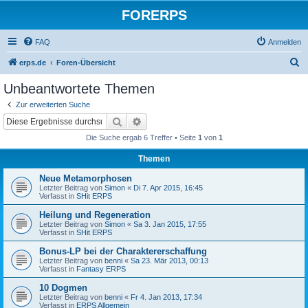
FORERPS
FAQ
Anmelden
S
erps.de
Foren-Übersicht
u
Unbeantwortete Themen
c
Zur erweiterten Suche
h
Suche
Erweiterte Suche
e
Die Suche ergab 6 Treffer • Seite
1
von
1
Themen
Neue Metamorphosen
Letzter Beitrag von
Simon
«
Di 7. Apr 2015, 16:45
Verfasst in
SHit ERPS
Heilung und Regeneration
Letzter Beitrag von
Simon
«
Sa 3. Jan 2015, 17:55
Verfasst in
SHit ERPS
Bonus-LP bei der Charaktererschaffung
Letzter Beitrag von
benni
«
Sa 23. Mär 2013, 00:13
Verfasst in
Fantasy ERPS
10 Dogmen
Letzter Beitrag von
benni
«
Fr 4. Jan 2013, 17:34
Verfasst in
ERPS Allgemein