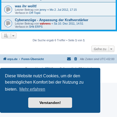
was ihr wollt!
Letzter Beitrag von
jenny
«
Mo 2. Jul 2012, 17:15
Verfasst in
Off-Topic
Cyberanzüge - Anpassung der Kraftverstärker
Letzter Beitrag von
vahrens
«
Sa 10. Dez 2011, 14:51
Verfasst in
SHit ERPS
Die Suche ergab 6 Treffer • Seite
1
von
1
Gehe zu
erps.de
Foren-Übersicht
Alle Zeiten sind
UTC+02:00
Powered by
phpBB
® Forum Software © phpBB Limited
Deutsche Übersetzung durch
phpBB.de
Diese Website nutzt Cookies, um dir den
PRIVACY_LINK
|
TERMS_LINK
bestmöglichen Komfort bei der Nutzung zu
bieten.
Mehr erfahren
Verstanden!