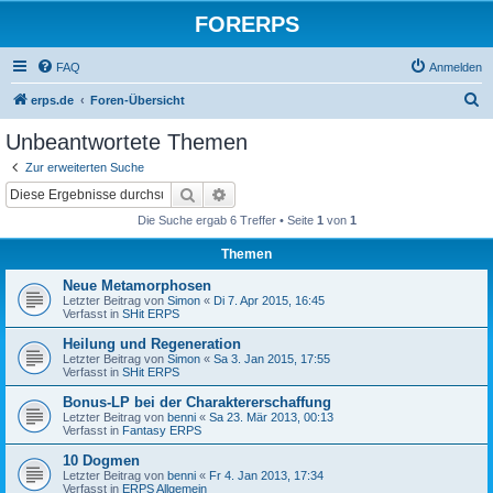
FORERPS
FAQ
Anmelden
S
erps.de
Foren-Übersicht
u
Unbeantwortete Themen
c
Zur erweiterten Suche
h
Suche
Erweiterte Suche
e
Die Suche ergab 6 Treffer • Seite
1
von
1
Themen
Neue Metamorphosen
Letzter Beitrag von
Simon
«
Di 7. Apr 2015, 16:45
Verfasst in
SHit ERPS
Heilung und Regeneration
Letzter Beitrag von
Simon
«
Sa 3. Jan 2015, 17:55
Verfasst in
SHit ERPS
Bonus-LP bei der Charaktererschaffung
Letzter Beitrag von
benni
«
Sa 23. Mär 2013, 00:13
Verfasst in
Fantasy ERPS
10 Dogmen
Letzter Beitrag von
benni
«
Fr 4. Jan 2013, 17:34
Verfasst in
ERPS Allgemein