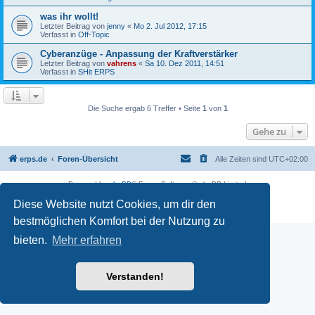
was ihr wollt!
Letzter Beitrag von
jenny
«
Mo 2. Jul 2012, 17:15
Verfasst in
Off-Topic
Cyberanzüge - Anpassung der Kraftverstärker
Letzter Beitrag von
vahrens
«
Sa 10. Dez 2011, 14:51
Verfasst in
SHit ERPS
Die Suche ergab 6 Treffer • Seite
1
von
1
Gehe zu
erps.de
Foren-Übersicht
Alle Zeiten sind
UTC+02:00
Powered by
phpBB
® Forum Software © phpBB Limited
Deutsche Übersetzung durch
phpBB.de
Diese Website nutzt Cookies, um dir den
PRIVACY_LINK
|
TERMS_LINK
bestmöglichen Komfort bei der Nutzung zu
bieten.
Mehr erfahren
Verstanden!