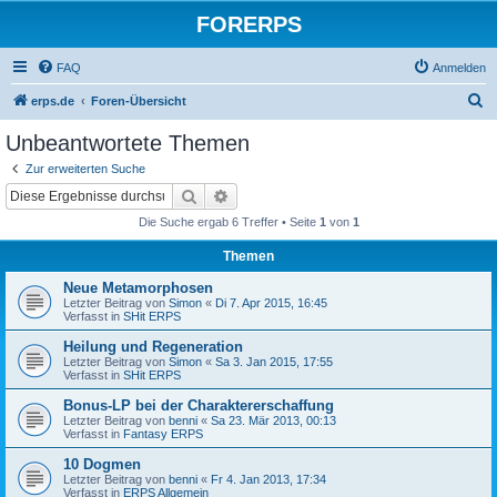
FORERPS
FAQ
Anmelden
S
erps.de
Foren-Übersicht
u
Unbeantwortete Themen
c
Zur erweiterten Suche
h
Suche
Erweiterte Suche
e
Die Suche ergab 6 Treffer • Seite
1
von
1
Themen
Neue Metamorphosen
Letzter Beitrag von
Simon
«
Di 7. Apr 2015, 16:45
Verfasst in
SHit ERPS
Heilung und Regeneration
Letzter Beitrag von
Simon
«
Sa 3. Jan 2015, 17:55
Verfasst in
SHit ERPS
Bonus-LP bei der Charaktererschaffung
Letzter Beitrag von
benni
«
Sa 23. Mär 2013, 00:13
Verfasst in
Fantasy ERPS
10 Dogmen
Letzter Beitrag von
benni
«
Fr 4. Jan 2013, 17:34
Verfasst in
ERPS Allgemein