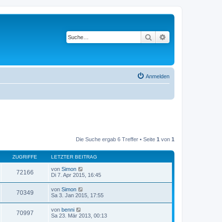
Suche
Erweiterte Suche
Anmelden
Die Suche ergab 6 Treffer • Seite
1
von
1
ZUGRIFFE
LETZTER BEITRAG
von
Simon
72166
Di 7. Apr 2015, 16:45
von
Simon
70349
Sa 3. Jan 2015, 17:55
von
benni
70997
Sa 23. Mär 2013, 00:13