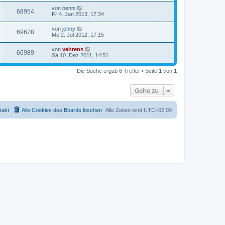
von
benni
68954
Fr 4. Jan 2013, 17:34
von
jenny
69678
Mo 2. Jul 2012, 17:15
von
vahrens
66989
Sa 10. Dez 2011, 14:51
Die Suche ergab 6 Treffer • Seite
1
von
1
Gehe zu
takt
Alle Cookies des Boards löschen
Alle Zeiten sind
UTC+02:00