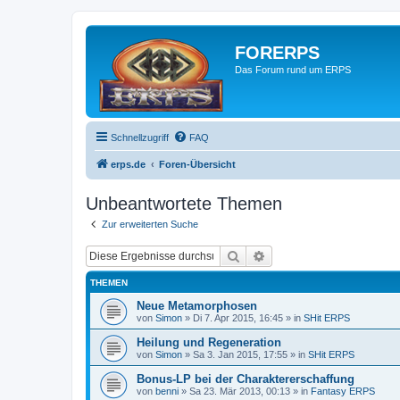
FORERPS
Das Forum rund um ERPS
Schnellzugriff
FAQ
erps.de
Foren-Übersicht
Unbeantwortete Themen
Zur erweiterten Suche
Suche
Erweiterte Suche
THEMEN
Neue Metamorphosen
von
Simon
» Di 7. Apr 2015, 16:45 » in
SHit ERPS
Heilung und Regeneration
von
Simon
» Sa 3. Jan 2015, 17:55 » in
SHit ERPS
Bonus-LP bei der Charaktererschaffung
von
benni
» Sa 23. Mär 2013, 00:13 » in
Fantasy ERPS