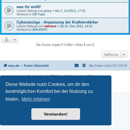
was ihr wollt!
Letzter Beitrag von
jenny
«
Mo 2. Jul 2012, 17:15
Verfasst in
Off-Topic
Cyberanzüge - Anpassung der Kraftverstärker
Letzter Beitrag von
vahrens
«
Sa 10. Dez 2011, 14:51
Verfasst in
SHit ERPS
Die Suche ergab 6 Treffer • Seite
1
von
1
Gehe zu
erps.de
Foren-Übersicht
Alle Zeiten sind
UTC+02:00
Powered by
phpBB
® Forum Software © phpBB Limited
Deutsche Übersetzung durch
phpBB.de
Diese Website nutzt Cookies, um dir den
PRIVACY_LINK
|
TERMS_LINK
bestmöglichen Komfort bei der Nutzung zu
bieten.
Mehr erfahren
Verstanden!