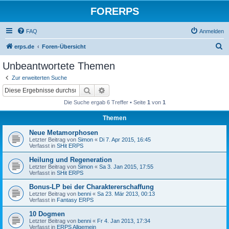
FORERPS
FAQ
Anmelden
S
erps.de
Foren-Übersicht
u
Unbeantwortete Themen
c
Zur erweiterten Suche
h
Suche
Erweiterte Suche
e
Die Suche ergab 6 Treffer • Seite
1
von
1
Themen
Neue Metamorphosen
Letzter Beitrag von
Simon
«
Di 7. Apr 2015, 16:45
Verfasst in
SHit ERPS
Heilung und Regeneration
Letzter Beitrag von
Simon
«
Sa 3. Jan 2015, 17:55
Verfasst in
SHit ERPS
Bonus-LP bei der Charaktererschaffung
Letzter Beitrag von
benni
«
Sa 23. Mär 2013, 00:13
Verfasst in
Fantasy ERPS
10 Dogmen
Letzter Beitrag von
benni
«
Fr 4. Jan 2013, 17:34
Verfasst in
ERPS Allgemein