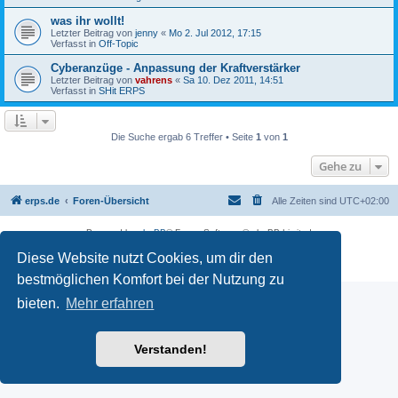
was ihr wollt!
Letzter Beitrag von
jenny
«
Mo 2. Jul 2012, 17:15
Verfasst in
Off-Topic
Cyberanzüge - Anpassung der Kraftverstärker
Letzter Beitrag von
vahrens
«
Sa 10. Dez 2011, 14:51
Verfasst in
SHit ERPS
Die Suche ergab 6 Treffer • Seite
1
von
1
Gehe zu
erps.de
Foren-Übersicht
Alle Zeiten sind
UTC+02:00
Powered by
phpBB
® Forum Software © phpBB Limited
Deutsche Übersetzung durch
phpBB.de
Diese Website nutzt Cookies, um dir den
PRIVACY_LINK
|
TERMS_LINK
bestmöglichen Komfort bei der Nutzung zu
bieten.
Mehr erfahren
Verstanden!