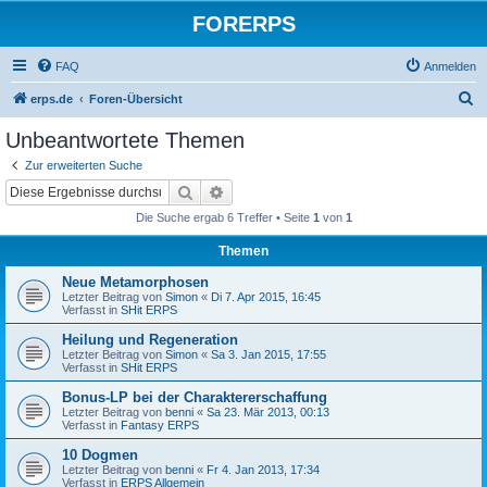
FORERPS
FAQ
Anmelden
S
erps.de
Foren-Übersicht
u
Unbeantwortete Themen
c
Zur erweiterten Suche
h
Suche
Erweiterte Suche
e
Die Suche ergab 6 Treffer • Seite
1
von
1
Themen
Neue Metamorphosen
Letzter Beitrag von
Simon
«
Di 7. Apr 2015, 16:45
Verfasst in
SHit ERPS
Heilung und Regeneration
Letzter Beitrag von
Simon
«
Sa 3. Jan 2015, 17:55
Verfasst in
SHit ERPS
Bonus-LP bei der Charaktererschaffung
Letzter Beitrag von
benni
«
Sa 23. Mär 2013, 00:13
Verfasst in
Fantasy ERPS
10 Dogmen
Letzter Beitrag von
benni
«
Fr 4. Jan 2013, 17:34
Verfasst in
ERPS Allgemein