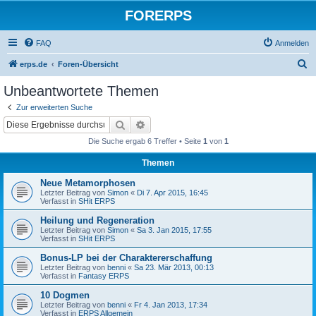
FORERPS
FAQ
Anmelden
S
erps.de
Foren-Übersicht
u
Unbeantwortete Themen
c
Zur erweiterten Suche
h
Suche
Erweiterte Suche
e
Die Suche ergab 6 Treffer • Seite
1
von
1
Themen
Neue Metamorphosen
Letzter Beitrag von
Simon
«
Di 7. Apr 2015, 16:45
Verfasst in
SHit ERPS
Heilung und Regeneration
Letzter Beitrag von
Simon
«
Sa 3. Jan 2015, 17:55
Verfasst in
SHit ERPS
Bonus-LP bei der Charaktererschaffung
Letzter Beitrag von
benni
«
Sa 23. Mär 2013, 00:13
Verfasst in
Fantasy ERPS
10 Dogmen
Letzter Beitrag von
benni
«
Fr 4. Jan 2013, 17:34
Verfasst in
ERPS Allgemein