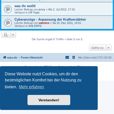
was ihr wollt!
Letzter Beitrag von
jenny
«
Mo 2. Jul 2012, 17:15
Verfasst in
Off-Topic
Cyberanzüge - Anpassung der Kraftverstärker
Letzter Beitrag von
vahrens
«
Sa 10. Dez 2011, 14:51
Verfasst in
SHit ERPS
Die Suche ergab 6 Treffer • Seite
1
von
1
Gehe zu
erps.de
Foren-Übersicht
Alle Zeiten sind
UTC+02:00
Powered by
phpBB
® Forum Software © phpBB Limited
Deutsche Übersetzung durch
phpBB.de
Diese Website nutzt Cookies, um dir den
PRIVACY_LINK
|
TERMS_LINK
bestmöglichen Komfort bei der Nutzung zu
bieten.
Mehr erfahren
Verstanden!