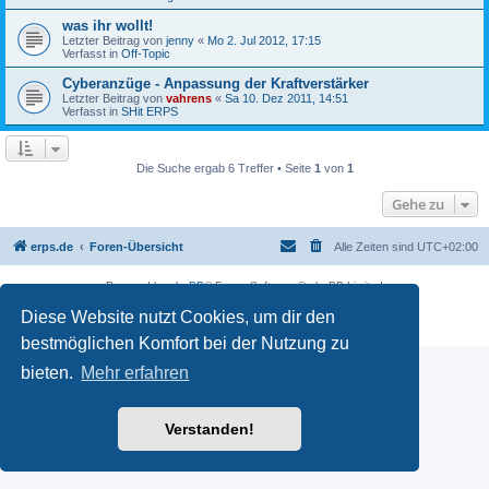
was ihr wollt!
Letzter Beitrag von
jenny
«
Mo 2. Jul 2012, 17:15
Verfasst in
Off-Topic
Cyberanzüge - Anpassung der Kraftverstärker
Letzter Beitrag von
vahrens
«
Sa 10. Dez 2011, 14:51
Verfasst in
SHit ERPS
Die Suche ergab 6 Treffer • Seite
1
von
1
Gehe zu
erps.de
Foren-Übersicht
Alle Zeiten sind
UTC+02:00
Powered by
phpBB
® Forum Software © phpBB Limited
Deutsche Übersetzung durch
phpBB.de
Diese Website nutzt Cookies, um dir den
PRIVACY_LINK
|
TERMS_LINK
bestmöglichen Komfort bei der Nutzung zu
bieten.
Mehr erfahren
Verstanden!