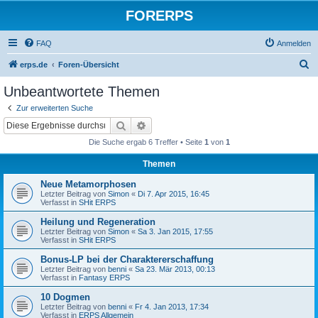
FORERPS
FAQ
Anmelden
S
erps.de
Foren-Übersicht
u
Unbeantwortete Themen
c
Zur erweiterten Suche
h
Suche
Erweiterte Suche
e
Die Suche ergab 6 Treffer • Seite
1
von
1
Themen
Neue Metamorphosen
Letzter Beitrag von
Simon
«
Di 7. Apr 2015, 16:45
Verfasst in
SHit ERPS
Heilung und Regeneration
Letzter Beitrag von
Simon
«
Sa 3. Jan 2015, 17:55
Verfasst in
SHit ERPS
Bonus-LP bei der Charaktererschaffung
Letzter Beitrag von
benni
«
Sa 23. Mär 2013, 00:13
Verfasst in
Fantasy ERPS
10 Dogmen
Letzter Beitrag von
benni
«
Fr 4. Jan 2013, 17:34
Verfasst in
ERPS Allgemein