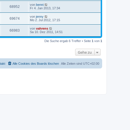
von
benni
68952
Fr 4. Jan 2013, 17:34
von
jenny
69674
Mo 2. Jul 2012, 17:15
von
vahrens
66983
Sa 10. Dez 2011, 14:51
Die Suche ergab 6 Treffer • Seite
1
von
1
Gehe zu
takt
Alle Cookies des Boards löschen
Alle Zeiten sind
UTC+02:00