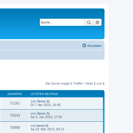
Suche
Erweiterte Suche
Anmelden
Die Suche ergab 6 Treffer • Seite
1
von
1
ZUGRIFFE
LETZTER BEITRAG
von
Simon
72161
Di 7. Apr 2015, 16:45
von
Simon
70343
Sa 3. Jan 2015, 17:55
von
benni
70990
Sa 23. Mär 2013, 00:13