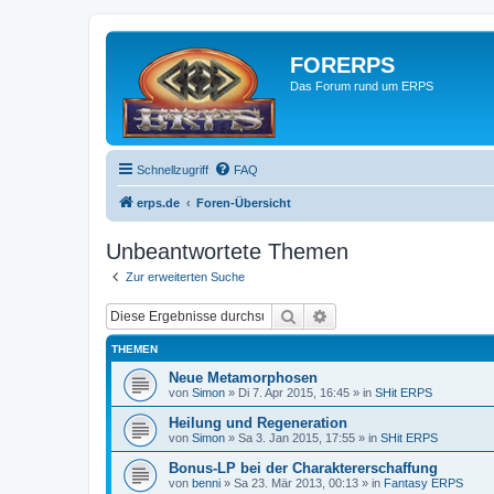
FORERPS
Das Forum rund um ERPS
Schnellzugriff
FAQ
erps.de
Foren-Übersicht
Unbeantwortete Themen
Zur erweiterten Suche
Suche
Erweiterte Suche
THEMEN
Neue Metamorphosen
von
Simon
» Di 7. Apr 2015, 16:45 » in
SHit ERPS
Heilung und Regeneration
von
Simon
» Sa 3. Jan 2015, 17:55 » in
SHit ERPS
Bonus-LP bei der Charaktererschaffung
von
benni
» Sa 23. Mär 2013, 00:13 » in
Fantasy ERPS