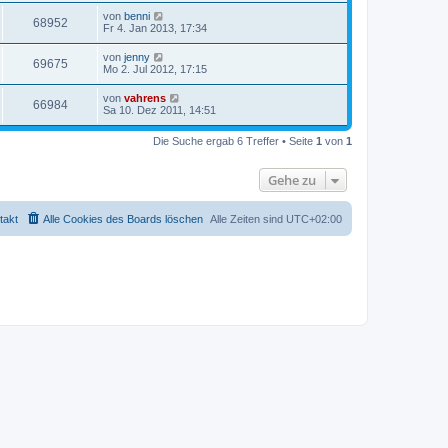
von
benni
68952
Fr 4. Jan 2013, 17:34
von
jenny
69675
Mo 2. Jul 2012, 17:15
von
vahrens
66984
Sa 10. Dez 2011, 14:51
Die Suche ergab 6 Treffer • Seite
1
von
1
Gehe zu
takt
Alle Cookies des Boards löschen
Alle Zeiten sind
UTC+02:00