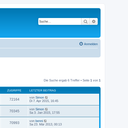
Suche
Erweiterte Suche
Anmelden
Die Suche ergab 6 Treffer • Seite
1
von
1
ZUGRIFFE
LETZTER BEITRAG
von
Simon
72164
Di 7. Apr 2015, 16:45
von
Simon
70345
Sa 3. Jan 2015, 17:55
von
benni
70993
Sa 23. Mär 2013, 00:13