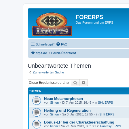
FORERPS
Das Forum rund um ERPS
Schnellzugriff
FAQ
erps.de
Foren-Übersicht
Unbeantwortete Themen
Zur erweiterten Suche
Suche
Erweiterte Suche
THEMEN
Neue Metamorphosen
von
Simon
» Di 7. Apr 2015, 16:45 » in
SHit ERPS
Heilung und Regeneration
von
Simon
» Sa 3. Jan 2015, 17:55 » in
SHit ERPS
Bonus-LP bei der Charaktererschaffung
von
benni
» Sa 23. Mär 2013, 00:13 » in
Fantasy ERPS