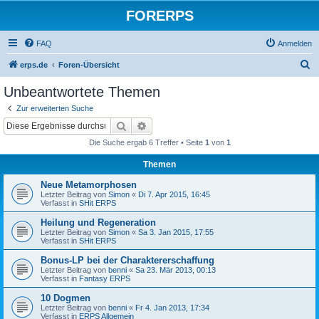
FORERPS
FAQ
Anmelden
S
erps.de
Foren-Übersicht
u
Unbeantwortete Themen
c
Zur erweiterten Suche
h
Suche
Erweiterte Suche
e
Die Suche ergab 6 Treffer • Seite
1
von
1
Themen
Neue Metamorphosen
Letzter Beitrag von
Simon
«
Di 7. Apr 2015, 16:45
Verfasst in
SHit ERPS
Heilung und Regeneration
Letzter Beitrag von
Simon
«
Sa 3. Jan 2015, 17:55
Verfasst in
SHit ERPS
Bonus-LP bei der Charaktererschaffung
Letzter Beitrag von
benni
«
Sa 23. Mär 2013, 00:13
Verfasst in
Fantasy ERPS
10 Dogmen
Letzter Beitrag von
benni
«
Fr 4. Jan 2013, 17:34
Verfasst in
ERPS Allgemein