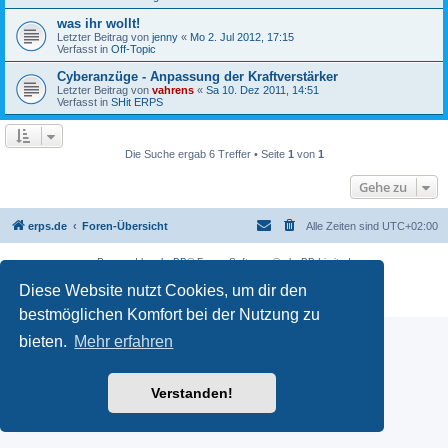
was ihr wollt!
Letzter Beitrag von
jenny
«
Mo 2. Jul 2012, 17:15
Verfasst in
Off-Topic
Cyberanzüge - Anpassung der Kraftverstärker
Letzter Beitrag von
vahrens
«
Sa 10. Dez 2011, 14:51
Verfasst in
SHit ERPS
Die Suche ergab 6 Treffer • Seite
1
von
1
Gehe zu
erps.de
Foren-Übersicht
Alle Zeiten sind
UTC+02:00
Powered by
phpBB
® Forum Software © phpBB Limited
Deutsche Übersetzung durch
phpBB.de
Diese Website nutzt Cookies, um dir den
PRIVACY_LINK
|
TERMS_LINK
bestmöglichen Komfort bei der Nutzung zu
bieten.
Mehr erfahren
Verstanden!