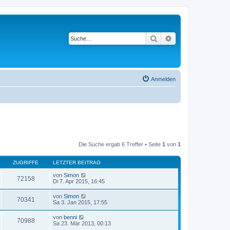
Suche
Erweiterte Suche
Anmelden
Die Suche ergab 6 Treffer • Seite
1
von
1
ZUGRIFFE
LETZTER BEITRAG
von
Simon
72158
Di 7. Apr 2015, 16:45
von
Simon
70341
Sa 3. Jan 2015, 17:55
von
benni
70988
Sa 23. Mär 2013, 00:13