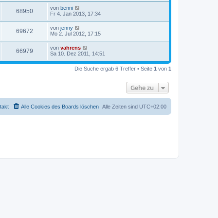
von
benni
68950
Fr 4. Jan 2013, 17:34
von
jenny
69672
Mo 2. Jul 2012, 17:15
von
vahrens
66979
Sa 10. Dez 2011, 14:51
Die Suche ergab 6 Treffer • Seite
1
von
1
Gehe zu
takt
Alle Cookies des Boards löschen
Alle Zeiten sind
UTC+02:00