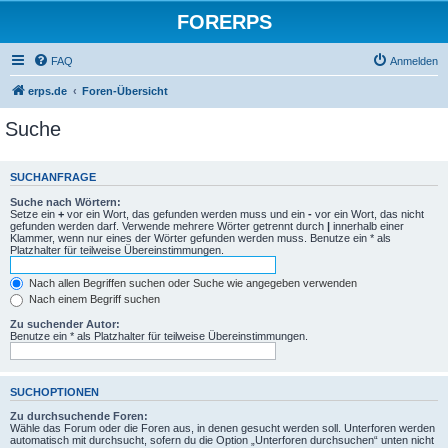
FORERPS
FAQ
Anmelden
erps.de
Foren-Übersicht
Suche
SUCHANFRAGE
Suche nach Wörtern:
Setze ein
+
vor ein Wort, das gefunden werden muss und ein
-
vor ein Wort, das nicht
gefunden werden darf. Verwende mehrere Wörter getrennt durch
|
innerhalb einer
Klammer, wenn nur eines der Wörter gefunden werden muss. Benutze ein * als
Platzhalter für teilweise Übereinstimmungen.
Nach allen Begriffen suchen oder Suche wie angegeben verwenden
Nach einem Begriff suchen
Zu suchender Autor:
Benutze ein * als Platzhalter für teilweise Übereinstimmungen.
SUCHOPTIONEN
Zu durchsuchende Foren:
Wähle das Forum oder die Foren aus, in denen gesucht werden soll. Unterforen werden
automatisch mit durchsucht, sofern du die Option „Unterforen durchsuchen“ unten nicht