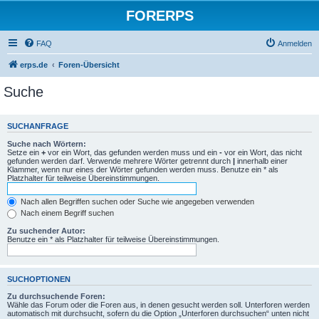
FORERPS
FAQ
Anmelden
erps.de
Foren-Übersicht
Suche
SUCHANFRAGE
Suche nach Wörtern:
Setze ein
+
vor ein Wort, das gefunden werden muss und ein
-
vor ein Wort, das nicht
gefunden werden darf. Verwende mehrere Wörter getrennt durch
|
innerhalb einer
Klammer, wenn nur eines der Wörter gefunden werden muss. Benutze ein * als
Platzhalter für teilweise Übereinstimmungen.
Nach allen Begriffen suchen oder Suche wie angegeben verwenden
Nach einem Begriff suchen
Zu suchender Autor:
Benutze ein * als Platzhalter für teilweise Übereinstimmungen.
SUCHOPTIONEN
Zu durchsuchende Foren:
Wähle das Forum oder die Foren aus, in denen gesucht werden soll. Unterforen werden
automatisch mit durchsucht, sofern du die Option „Unterforen durchsuchen“ unten nicht