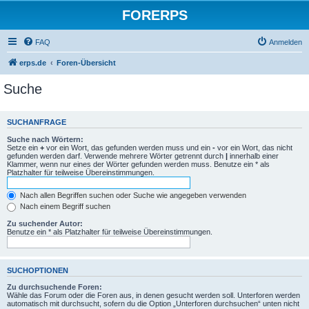
FORERPS
FAQ
Anmelden
erps.de
Foren-Übersicht
Suche
SUCHANFRAGE
Suche nach Wörtern:
Setze ein
+
vor ein Wort, das gefunden werden muss und ein
-
vor ein Wort, das nicht
gefunden werden darf. Verwende mehrere Wörter getrennt durch
|
innerhalb einer
Klammer, wenn nur eines der Wörter gefunden werden muss. Benutze ein * als
Platzhalter für teilweise Übereinstimmungen.
Nach allen Begriffen suchen oder Suche wie angegeben verwenden
Nach einem Begriff suchen
Zu suchender Autor:
Benutze ein * als Platzhalter für teilweise Übereinstimmungen.
SUCHOPTIONEN
Zu durchsuchende Foren:
Wähle das Forum oder die Foren aus, in denen gesucht werden soll. Unterforen werden
automatisch mit durchsucht, sofern du die Option „Unterforen durchsuchen“ unten nicht