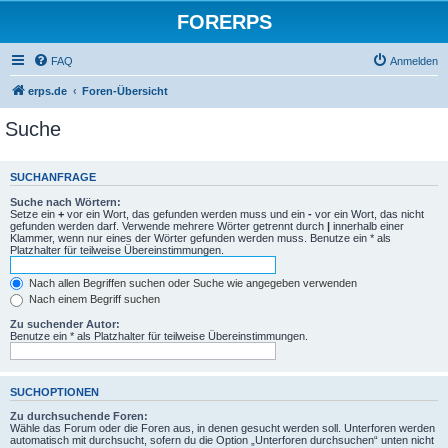
FORERPS
FAQ
Anmelden
erps.de
Foren-Übersicht
Suche
SUCHANFRAGE
Suche nach Wörtern:
Setze ein
+
vor ein Wort, das gefunden werden muss und ein
-
vor ein Wort, das nicht
gefunden werden darf. Verwende mehrere Wörter getrennt durch
|
innerhalb einer
Klammer, wenn nur eines der Wörter gefunden werden muss. Benutze ein * als
Platzhalter für teilweise Übereinstimmungen.
Nach allen Begriffen suchen oder Suche wie angegeben verwenden
Nach einem Begriff suchen
Zu suchender Autor:
Benutze ein * als Platzhalter für teilweise Übereinstimmungen.
SUCHOPTIONEN
Zu durchsuchende Foren:
Wähle das Forum oder die Foren aus, in denen gesucht werden soll. Unterforen werden
automatisch mit durchsucht, sofern du die Option „Unterforen durchsuchen“ unten nicht