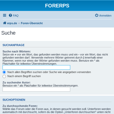
FORERPS
FAQ
Anmelden
erps.de
Foren-Übersicht
Suche
SUCHANFRAGE
Suche nach Wörtern:
Setze ein
+
vor ein Wort, das gefunden werden muss und ein
-
vor ein Wort, das nicht
gefunden werden darf. Verwende mehrere Wörter getrennt durch
|
innerhalb einer
Klammer, wenn nur eines der Wörter gefunden werden muss. Benutze ein * als
Platzhalter für teilweise Übereinstimmungen.
Nach allen Begriffen suchen oder Suche wie angegeben verwenden
Nach einem Begriff suchen
Zu suchender Autor:
Benutze ein * als Platzhalter für teilweise Übereinstimmungen.
SUCHOPTIONEN
Zu durchsuchende Foren:
Wähle das Forum oder die Foren aus, in denen gesucht werden soll. Unterforen werden
automatisch mit durchsucht, sofern du die Option „Unterforen durchsuchen“ unten nicht