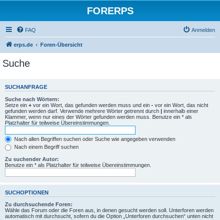
FORERPS
FAQ
Anmelden
erps.de
Foren-Übersicht
Suche
SUCHANFRAGE
Suche nach Wörtern:
Setze ein
+
vor ein Wort, das gefunden werden muss und ein
-
vor ein Wort, das nicht
gefunden werden darf. Verwende mehrere Wörter getrennt durch
|
innerhalb einer
Klammer, wenn nur eines der Wörter gefunden werden muss. Benutze ein * als
Platzhalter für teilweise Übereinstimmungen.
Nach allen Begriffen suchen oder Suche wie angegeben verwenden
Nach einem Begriff suchen
Zu suchender Autor:
Benutze ein * als Platzhalter für teilweise Übereinstimmungen.
SUCHOPTIONEN
Zu durchsuchende Foren:
Wähle das Forum oder die Foren aus, in denen gesucht werden soll. Unterforen werden
automatisch mit durchsucht, sofern du die Option „Unterforen durchsuchen“ unten nicht