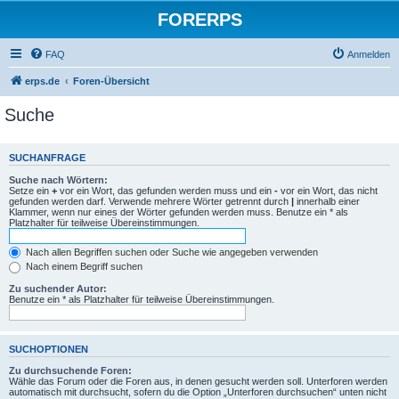
FORERPS
FAQ
Anmelden
erps.de
Foren-Übersicht
Suche
SUCHANFRAGE
Suche nach Wörtern:
Setze ein
+
vor ein Wort, das gefunden werden muss und ein
-
vor ein Wort, das nicht
gefunden werden darf. Verwende mehrere Wörter getrennt durch
|
innerhalb einer
Klammer, wenn nur eines der Wörter gefunden werden muss. Benutze ein * als
Platzhalter für teilweise Übereinstimmungen.
Nach allen Begriffen suchen oder Suche wie angegeben verwenden
Nach einem Begriff suchen
Zu suchender Autor:
Benutze ein * als Platzhalter für teilweise Übereinstimmungen.
SUCHOPTIONEN
Zu durchsuchende Foren:
Wähle das Forum oder die Foren aus, in denen gesucht werden soll. Unterforen werden
automatisch mit durchsucht, sofern du die Option „Unterforen durchsuchen“ unten nicht