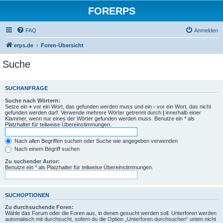
FORERPS
FAQ
Anmelden
erps.de
Foren-Übersicht
Suche
SUCHANFRAGE
Suche nach Wörtern:
Setze ein
+
vor ein Wort, das gefunden werden muss und ein
-
vor ein Wort, das nicht
gefunden werden darf. Verwende mehrere Wörter getrennt durch
|
innerhalb einer
Klammer, wenn nur eines der Wörter gefunden werden muss. Benutze ein * als
Platzhalter für teilweise Übereinstimmungen.
Nach allen Begriffen suchen oder Suche wie angegeben verwenden
Nach einem Begriff suchen
Zu suchender Autor:
Benutze ein * als Platzhalter für teilweise Übereinstimmungen.
SUCHOPTIONEN
Zu durchsuchende Foren:
Wähle das Forum oder die Foren aus, in denen gesucht werden soll. Unterforen werden
automatisch mit durchsucht, sofern du die Option „Unterforen durchsuchen“ unten nicht