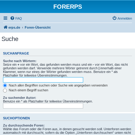
FORERPS
FAQ
Anmelden
erps.de
Foren-Übersicht
Suche
SUCHANFRAGE
Suche nach Wörtern:
Setze ein
+
vor ein Wort, das gefunden werden muss und ein
-
vor ein Wort, das nicht
gefunden werden darf. Verwende mehrere Wörter getrennt durch
|
innerhalb einer
Klammer, wenn nur eines der Wörter gefunden werden muss. Benutze ein * als
Platzhalter für teilweise Übereinstimmungen.
Nach allen Begriffen suchen oder Suche wie angegeben verwenden
Nach einem Begriff suchen
Zu suchender Autor:
Benutze ein * als Platzhalter für teilweise Übereinstimmungen.
SUCHOPTIONEN
Zu durchsuchende Foren:
Wähle das Forum oder die Foren aus, in denen gesucht werden soll. Unterforen werden
automatisch mit durchsucht, sofern du die Option „Unterforen durchsuchen“ unten nicht