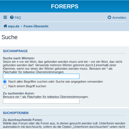
FORERPS
FAQ
Anmelden
erps.de
Foren-Übersicht
Suche
SUCHANFRAGE
Suche nach Wörtern:
Setze ein
+
vor ein Wort, das gefunden werden muss und ein
-
vor ein Wort, das nicht
gefunden werden darf. Verwende mehrere Wörter getrennt durch
|
innerhalb einer
Klammer, wenn nur eines der Wörter gefunden werden muss. Benutze ein * als
Platzhalter für teilweise Übereinstimmungen.
Nach allen Begriffen suchen oder Suche wie angegeben verwenden
Nach einem Begriff suchen
Zu suchender Autor:
Benutze ein * als Platzhalter für teilweise Übereinstimmungen.
SUCHOPTIONEN
Zu durchsuchende Foren:
Wähle das Forum oder die Foren aus, in denen gesucht werden soll. Unterforen werden
automatisch mit durchsucht, sofern du die Option „Unterforen durchsuchen“ unten nicht