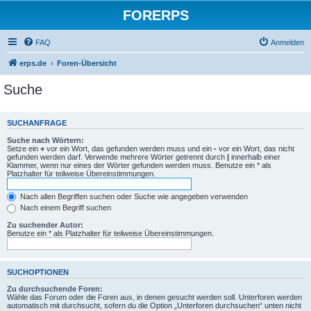
FORERPS
FAQ
Anmelden
erps.de
Foren-Übersicht
Suche
SUCHANFRAGE
Suche nach Wörtern:
Setze ein
+
vor ein Wort, das gefunden werden muss und ein
-
vor ein Wort, das nicht
gefunden werden darf. Verwende mehrere Wörter getrennt durch
|
innerhalb einer
Klammer, wenn nur eines der Wörter gefunden werden muss. Benutze ein * als
Platzhalter für teilweise Übereinstimmungen.
Nach allen Begriffen suchen oder Suche wie angegeben verwenden
Nach einem Begriff suchen
Zu suchender Autor:
Benutze ein * als Platzhalter für teilweise Übereinstimmungen.
SUCHOPTIONEN
Zu durchsuchende Foren:
Wähle das Forum oder die Foren aus, in denen gesucht werden soll. Unterforen werden
automatisch mit durchsucht, sofern du die Option „Unterforen durchsuchen“ unten nicht