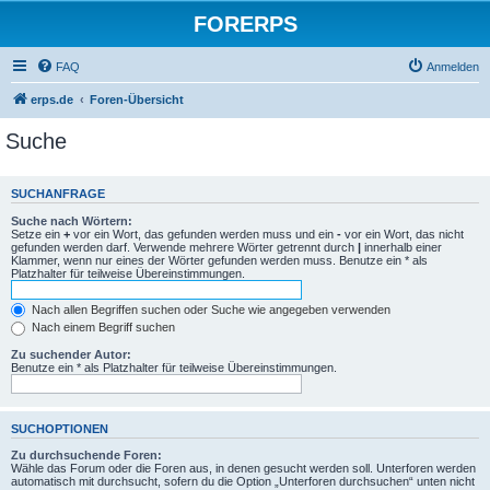
FORERPS
FAQ
Anmelden
erps.de
Foren-Übersicht
Suche
SUCHANFRAGE
Suche nach Wörtern:
Setze ein
+
vor ein Wort, das gefunden werden muss und ein
-
vor ein Wort, das nicht
gefunden werden darf. Verwende mehrere Wörter getrennt durch
|
innerhalb einer
Klammer, wenn nur eines der Wörter gefunden werden muss. Benutze ein * als
Platzhalter für teilweise Übereinstimmungen.
Nach allen Begriffen suchen oder Suche wie angegeben verwenden
Nach einem Begriff suchen
Zu suchender Autor:
Benutze ein * als Platzhalter für teilweise Übereinstimmungen.
SUCHOPTIONEN
Zu durchsuchende Foren:
Wähle das Forum oder die Foren aus, in denen gesucht werden soll. Unterforen werden
automatisch mit durchsucht, sofern du die Option „Unterforen durchsuchen“ unten nicht