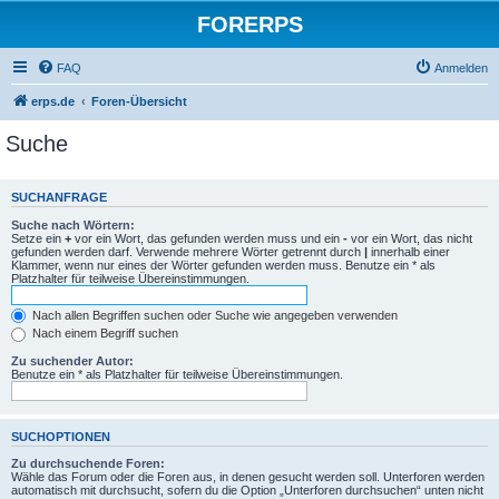
FORERPS
FAQ
Anmelden
erps.de
Foren-Übersicht
Suche
SUCHANFRAGE
Suche nach Wörtern:
Setze ein
+
vor ein Wort, das gefunden werden muss und ein
-
vor ein Wort, das nicht
gefunden werden darf. Verwende mehrere Wörter getrennt durch
|
innerhalb einer
Klammer, wenn nur eines der Wörter gefunden werden muss. Benutze ein * als
Platzhalter für teilweise Übereinstimmungen.
Nach allen Begriffen suchen oder Suche wie angegeben verwenden
Nach einem Begriff suchen
Zu suchender Autor:
Benutze ein * als Platzhalter für teilweise Übereinstimmungen.
SUCHOPTIONEN
Zu durchsuchende Foren:
Wähle das Forum oder die Foren aus, in denen gesucht werden soll. Unterforen werden
automatisch mit durchsucht, sofern du die Option „Unterforen durchsuchen“ unten nicht