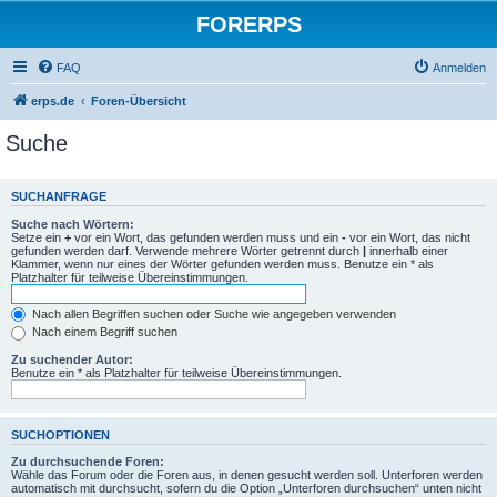
FORERPS
FAQ
Anmelden
erps.de
Foren-Übersicht
Suche
SUCHANFRAGE
Suche nach Wörtern:
Setze ein
+
vor ein Wort, das gefunden werden muss und ein
-
vor ein Wort, das nicht
gefunden werden darf. Verwende mehrere Wörter getrennt durch
|
innerhalb einer
Klammer, wenn nur eines der Wörter gefunden werden muss. Benutze ein * als
Platzhalter für teilweise Übereinstimmungen.
Nach allen Begriffen suchen oder Suche wie angegeben verwenden
Nach einem Begriff suchen
Zu suchender Autor:
Benutze ein * als Platzhalter für teilweise Übereinstimmungen.
SUCHOPTIONEN
Zu durchsuchende Foren:
Wähle das Forum oder die Foren aus, in denen gesucht werden soll. Unterforen werden
automatisch mit durchsucht, sofern du die Option „Unterforen durchsuchen“ unten nicht