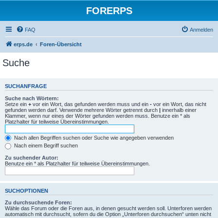
FORERPS
FAQ
Anmelden
erps.de
Foren-Übersicht
Suche
SUCHANFRAGE
Suche nach Wörtern:
Setze ein
+
vor ein Wort, das gefunden werden muss und ein
-
vor ein Wort, das nicht
gefunden werden darf. Verwende mehrere Wörter getrennt durch
|
innerhalb einer
Klammer, wenn nur eines der Wörter gefunden werden muss. Benutze ein * als
Platzhalter für teilweise Übereinstimmungen.
Nach allen Begriffen suchen oder Suche wie angegeben verwenden
Nach einem Begriff suchen
Zu suchender Autor:
Benutze ein * als Platzhalter für teilweise Übereinstimmungen.
SUCHOPTIONEN
Zu durchsuchende Foren:
Wähle das Forum oder die Foren aus, in denen gesucht werden soll. Unterforen werden
automatisch mit durchsucht, sofern du die Option „Unterforen durchsuchen“ unten nicht