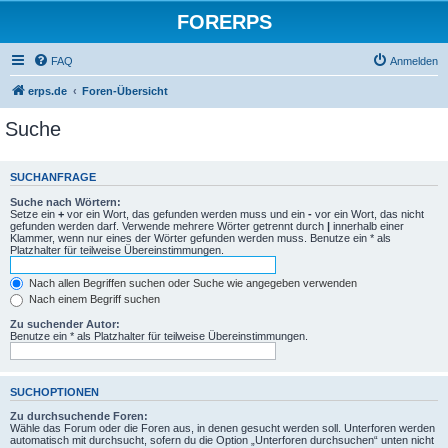
FORERPS
FAQ
Anmelden
erps.de
Foren-Übersicht
Suche
SUCHANFRAGE
Suche nach Wörtern:
Setze ein
+
vor ein Wort, das gefunden werden muss und ein
-
vor ein Wort, das nicht
gefunden werden darf. Verwende mehrere Wörter getrennt durch
|
innerhalb einer
Klammer, wenn nur eines der Wörter gefunden werden muss. Benutze ein * als
Platzhalter für teilweise Übereinstimmungen.
Nach allen Begriffen suchen oder Suche wie angegeben verwenden
Nach einem Begriff suchen
Zu suchender Autor:
Benutze ein * als Platzhalter für teilweise Übereinstimmungen.
SUCHOPTIONEN
Zu durchsuchende Foren:
Wähle das Forum oder die Foren aus, in denen gesucht werden soll. Unterforen werden
automatisch mit durchsucht, sofern du die Option „Unterforen durchsuchen“ unten nicht