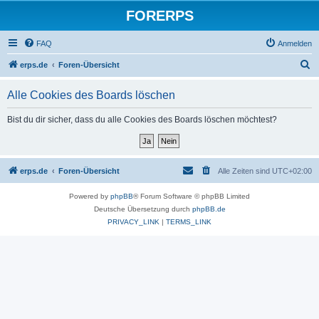
FORERPS
FAQ
Anmelden
S
erps.de
Foren-Übersicht
u
Alle Cookies des Boards löschen
c
h
Bist du dir sicher, dass du alle Cookies des Boards löschen möchtest?
e
erps.de
Foren-Übersicht
Alle Zeiten sind
UTC+02:00
Powered by
phpBB
® Forum Software © phpBB Limited
Deutsche Übersetzung durch
phpBB.de
PRIVACY_LINK
|
TERMS_LINK