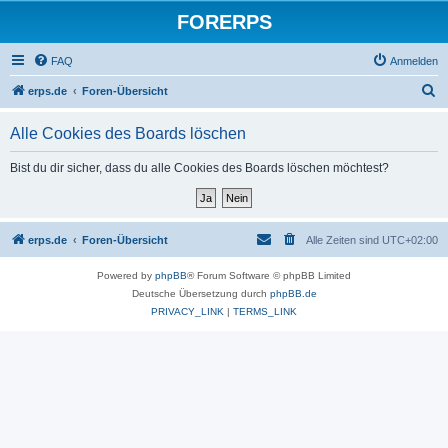
FORERPS
FAQ
Anmelden
S
erps.de
Foren-Übersicht
u
Alle Cookies des Boards löschen
c
h
Bist du dir sicher, dass du alle Cookies des Boards löschen möchtest?
e
erps.de
Foren-Übersicht
Alle Zeiten sind
UTC+02:00
Powered by
phpBB
® Forum Software © phpBB Limited
Deutsche Übersetzung durch
phpBB.de
PRIVACY_LINK
|
TERMS_LINK