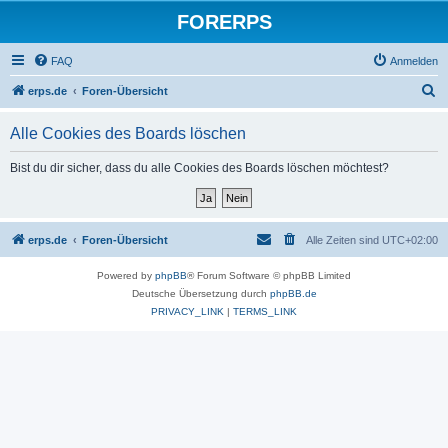
FORERPS
FAQ
Anmelden
S
erps.de
Foren-Übersicht
u
Alle Cookies des Boards löschen
c
h
Bist du dir sicher, dass du alle Cookies des Boards löschen möchtest?
e
erps.de
Foren-Übersicht
Alle Zeiten sind
UTC+02:00
Powered by
phpBB
® Forum Software © phpBB Limited
Deutsche Übersetzung durch
phpBB.de
PRIVACY_LINK
|
TERMS_LINK