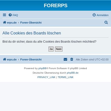
FORERPS
FAQ
Anmelden
S
erps.de
Foren-Übersicht
u
Alle Cookies des Boards löschen
c
h
Bist du dir sicher, dass du alle Cookies des Boards löschen möchtest?
e
erps.de
Foren-Übersicht
Alle Zeiten sind
UTC+02:00
Powered by
phpBB
® Forum Software © phpBB Limited
Deutsche Übersetzung durch
phpBB.de
PRIVACY_LINK
|
TERMS_LINK