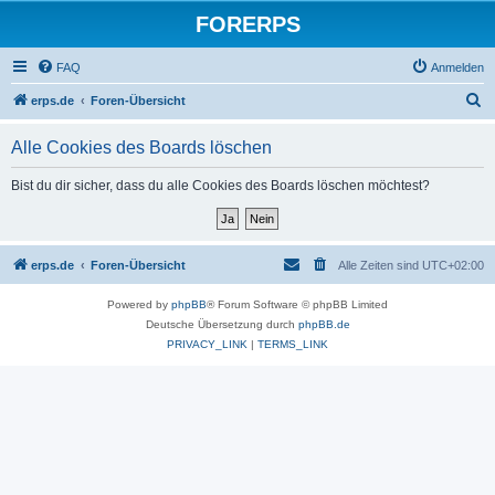
FORERPS
FAQ
Anmelden
S
erps.de
Foren-Übersicht
u
Alle Cookies des Boards löschen
c
h
Bist du dir sicher, dass du alle Cookies des Boards löschen möchtest?
e
erps.de
Foren-Übersicht
Alle Zeiten sind
UTC+02:00
Powered by
phpBB
® Forum Software © phpBB Limited
Deutsche Übersetzung durch
phpBB.de
PRIVACY_LINK
|
TERMS_LINK