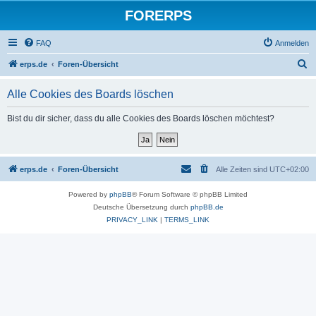
FORERPS
FAQ
Anmelden
S
erps.de
Foren-Übersicht
u
Alle Cookies des Boards löschen
c
h
Bist du dir sicher, dass du alle Cookies des Boards löschen möchtest?
e
erps.de
Foren-Übersicht
Alle Zeiten sind
UTC+02:00
Powered by
phpBB
® Forum Software © phpBB Limited
Deutsche Übersetzung durch
phpBB.de
PRIVACY_LINK
|
TERMS_LINK