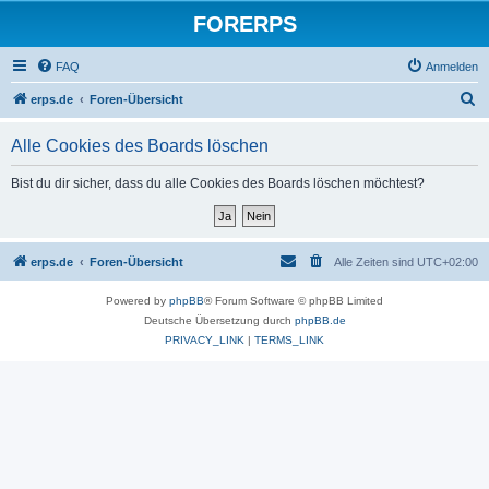
FORERPS
FAQ
Anmelden
S
erps.de
Foren-Übersicht
u
Alle Cookies des Boards löschen
c
h
Bist du dir sicher, dass du alle Cookies des Boards löschen möchtest?
e
erps.de
Foren-Übersicht
Alle Zeiten sind
UTC+02:00
Powered by
phpBB
® Forum Software © phpBB Limited
Deutsche Übersetzung durch
phpBB.de
PRIVACY_LINK
|
TERMS_LINK