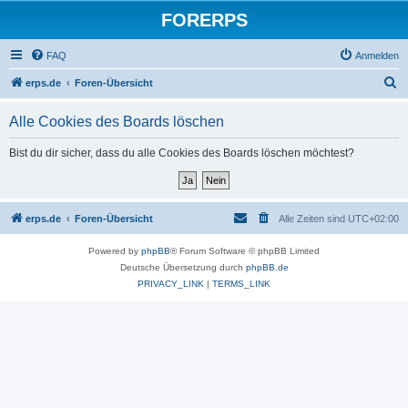
FORERPS
FAQ
Anmelden
S
erps.de
Foren-Übersicht
u
Alle Cookies des Boards löschen
c
h
Bist du dir sicher, dass du alle Cookies des Boards löschen möchtest?
e
erps.de
Foren-Übersicht
Alle Zeiten sind
UTC+02:00
Powered by
phpBB
® Forum Software © phpBB Limited
Deutsche Übersetzung durch
phpBB.de
PRIVACY_LINK
|
TERMS_LINK