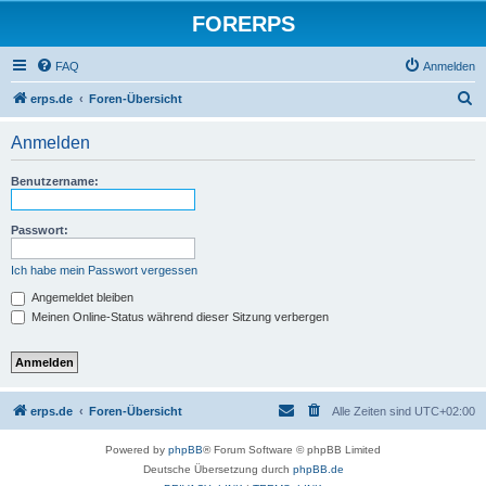
FORERPS
FAQ
Anmelden
S
erps.de
Foren-Übersicht
u
Anmelden
c
h
Benutzername:
e
Passwort:
Ich habe mein Passwort vergessen
Angemeldet bleiben
Meinen Online-Status während dieser Sitzung verbergen
erps.de
Foren-Übersicht
Alle Zeiten sind
UTC+02:00
Powered by
phpBB
® Forum Software © phpBB Limited
Deutsche Übersetzung durch
phpBB.de