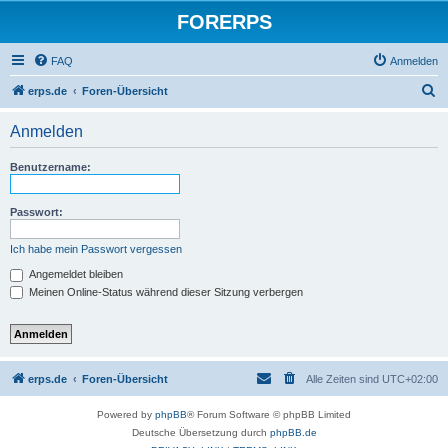
FORERPS
FAQ
Anmelden
S
erps.de
Foren-Übersicht
u
Anmelden
c
h
Benutzername:
e
Passwort:
Ich habe mein Passwort vergessen
Angemeldet bleiben
Meinen Online-Status während dieser Sitzung verbergen
erps.de
Foren-Übersicht
Alle Zeiten sind
UTC+02:00
Powered by
phpBB
® Forum Software © phpBB Limited
Deutsche Übersetzung durch
phpBB.de