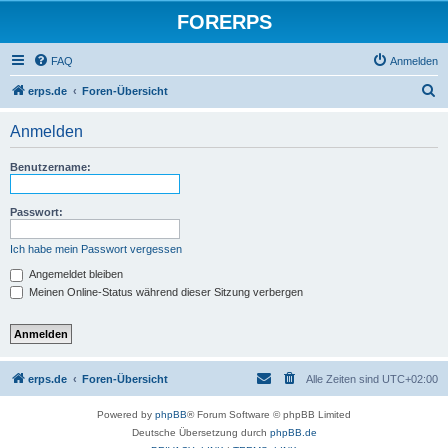
FORERPS
FAQ
Anmelden
S
erps.de
Foren-Übersicht
u
Anmelden
c
h
Benutzername:
e
Passwort:
Ich habe mein Passwort vergessen
Angemeldet bleiben
Meinen Online-Status während dieser Sitzung verbergen
erps.de
Foren-Übersicht
Alle Zeiten sind
UTC+02:00
Powered by
phpBB
® Forum Software © phpBB Limited
Deutsche Übersetzung durch
phpBB.de