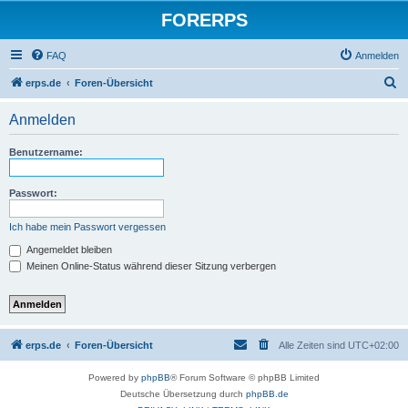
FORERPS
FAQ
Anmelden
S
erps.de
Foren-Übersicht
u
Anmelden
c
h
Benutzername:
e
Passwort:
Ich habe mein Passwort vergessen
Angemeldet bleiben
Meinen Online-Status während dieser Sitzung verbergen
erps.de
Foren-Übersicht
Alle Zeiten sind
UTC+02:00
Powered by
phpBB
® Forum Software © phpBB Limited
Deutsche Übersetzung durch
phpBB.de