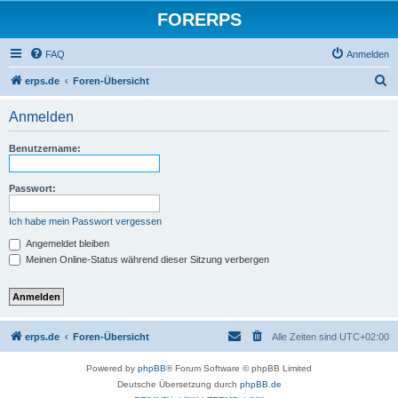
FORERPS
FAQ
Anmelden
S
erps.de
Foren-Übersicht
u
Anmelden
c
h
Benutzername:
e
Passwort:
Ich habe mein Passwort vergessen
Angemeldet bleiben
Meinen Online-Status während dieser Sitzung verbergen
erps.de
Foren-Übersicht
Alle Zeiten sind
UTC+02:00
Powered by
phpBB
® Forum Software © phpBB Limited
Deutsche Übersetzung durch
phpBB.de