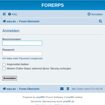
FORERPS
FAQ
Anmelden
S
erps.de
Foren-Übersicht
u
Anmelden
c
h
Benutzername:
e
Passwort:
Ich habe mein Passwort vergessen
Angemeldet bleiben
Meinen Online-Status während dieser Sitzung verbergen
erps.de
Foren-Übersicht
Alle Zeiten sind
UTC+02:00
Powered by
phpBB
® Forum Software © phpBB Limited
Deutsche Übersetzung durch
phpBB.de