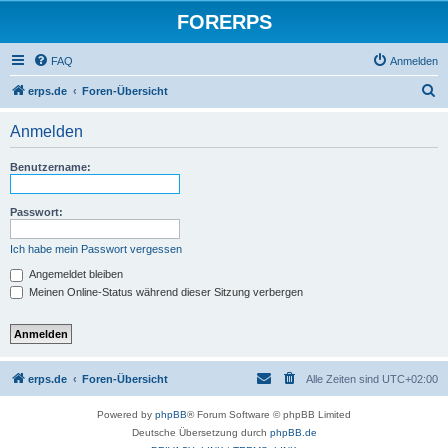
FORERPS
FAQ
Anmelden
S
erps.de
Foren-Übersicht
u
Anmelden
c
h
Benutzername:
e
Passwort:
Ich habe mein Passwort vergessen
Angemeldet bleiben
Meinen Online-Status während dieser Sitzung verbergen
erps.de
Foren-Übersicht
Alle Zeiten sind
UTC+02:00
Powered by
phpBB
® Forum Software © phpBB Limited
Deutsche Übersetzung durch
phpBB.de