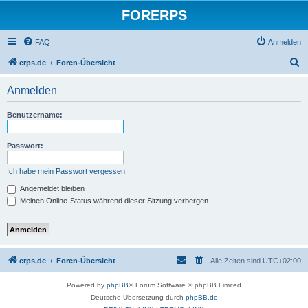
FORERPS
FAQ
Anmelden
S
erps.de
Foren-Übersicht
u
Anmelden
c
h
Benutzername:
e
Passwort:
Ich habe mein Passwort vergessen
Angemeldet bleiben
Meinen Online-Status während dieser Sitzung verbergen
erps.de
Foren-Übersicht
Alle Zeiten sind
UTC+02:00
Powered by
phpBB
® Forum Software © phpBB Limited
Deutsche Übersetzung durch
phpBB.de