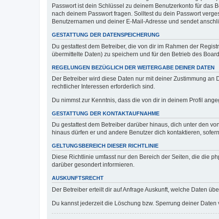
Passwort ist dein Schlüssel zu deinem Benutzerkonto für das Bo
nach deinem Passwort fragen. Solltest du dein Passwort verg
Benutzernamen und deiner E-Mail-Adresse und sendet anschlie
GESTATTUNG DER DATENSPEICHERUNG
Du gestattest dem Betreiber, die von dir im Rahmen der Regis
übermittelte Daten) zu speichern und für den Betrieb des Boa
REGELUNGEN BEZÜGLICH DER WEITERGABE DEINER DATEN
Der Betreiber wird diese Daten nur mit deiner Zustimmung an Dr
rechtlicher Interessen erforderlich sind.
Du nimmst zur Kenntnis, dass die von dir in deinem Profil ang
GESTATTUNG DER KONTAKTAUFNAHME
Du gestattest dem Betreiber darüber hinaus, dich unter den von
hinaus dürfen er und andere Benutzer dich kontaktieren, sofern
GELTUNGSBEREICH DIESER RICHTLINIE
Diese Richtlinie umfasst nur den Bereich der Seiten, die die 
darüber gesondert informieren.
AUSKUNFTSRECHT
Der Betreiber erteilt dir auf Anfrage Auskunft, welche Daten übe
Du kannst jederzeit die Löschung bzw. Sperrung deiner Daten ve