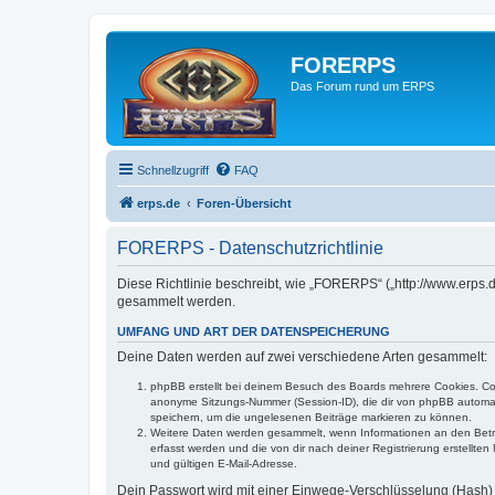
FORERPS
Das Forum rund um ERPS
Schnellzugriff
FAQ
erps.de
Foren-Übersicht
FORERPS - Datenschutzrichtlinie
Diese Richtlinie beschreibt, wie „FORERPS“ („http://www.erps
gesammelt werden.
UMFANG UND ART DER DATENSPEICHERUNG
Deine Daten werden auf zwei verschiedene Arten gesammelt:
phpBB erstellt bei deinem Besuch des Boards mehrere Cookies. Cook
anonyme Sitzungs-Nummer (Session-ID), die dir von phpBB automatis
speichern, um die ungelesenen Beiträge markieren zu können.
Weitere Daten werden gesammelt, wenn Informationen an den Betreibe
erfasst werden und die von dir nach deiner Registrierung erstell
und gültigen E-Mail-Adresse.
Dein Passwort wird mit einer Einwege-Verschlüsselung (Hash) g