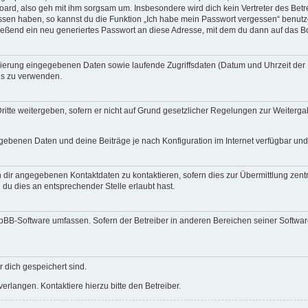
ard, also geh mit ihm sorgsam um. Insbesondere wird dich kein Vertreter des Betre
essen haben, so kannst du die Funktion „Ich habe mein Passwort vergessen“ benut
ßend ein neu generiertes Passwort an diese Adresse, mit dem du dann auf das Bo
trierung eingegebenen Daten sowie laufende Zugriffsdaten (Datum und Uhrzeit de
rds zu verwenden.
itte weitergeben, sofern er nicht auf Grund gesetzlicher Regelungen zur Weitergab
egebenen Daten und deine Beiträge je nach Konfiguration im Internet verfügbar un
 dir angegebenen Kontaktdaten zu kontaktieren, sofern dies zur Übermittlung zentra
 du dies an entsprechender Stelle erlaubt hast.
phpBB-Software umfassen. Sofern der Betreiber in anderen Bereichen seiner Softwa
r dich gespeichert sind.
rlangen. Kontaktiere hierzu bitte den Betreiber.