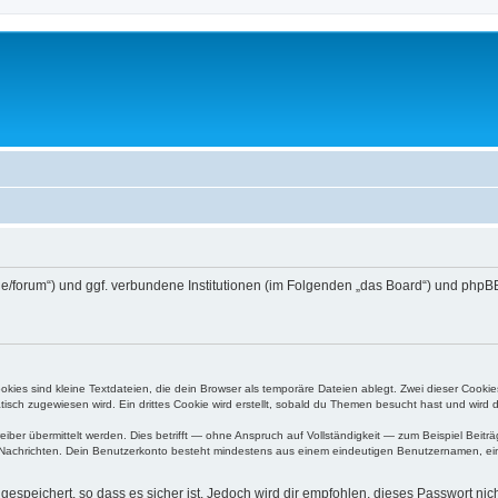
.de/forum“) und ggf. verbundene Institutionen (im Folgenden „das Board“) und p
ies sind kleine Textdateien, die dein Browser als temporäre Dateien ablegt. Zwei dieser Cooki
ch zugewiesen wird. Ein drittes Cookie wird erstellt, sobald du Themen besucht hast und wird 
r übermittelt werden. Dies betrifft — ohne Anspruch auf Vollständigkeit — zum Beispiel Beiträg
ten Nachrichten. Dein Benutzerkonto besteht mindestens aus einem eindeutigen Benutzernamen, 
espeichert, so dass es sicher ist. Jedoch wird dir empfohlen, dieses Passwort ni