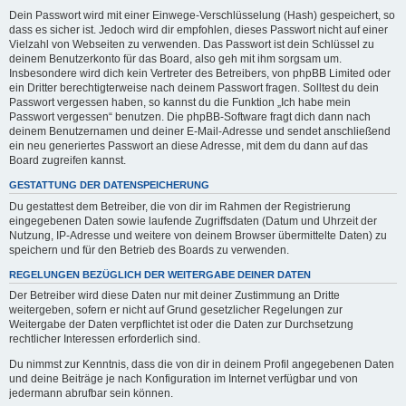
Dein Passwort wird mit einer Einwege-Verschlüsselung (Hash) gespeichert, so
dass es sicher ist. Jedoch wird dir empfohlen, dieses Passwort nicht auf einer
Vielzahl von Webseiten zu verwenden. Das Passwort ist dein Schlüssel zu
deinem Benutzerkonto für das Board, also geh mit ihm sorgsam um.
Insbesondere wird dich kein Vertreter des Betreibers, von phpBB Limited oder
ein Dritter berechtigterweise nach deinem Passwort fragen. Solltest du dein
Passwort vergessen haben, so kannst du die Funktion „Ich habe mein
Passwort vergessen“ benutzen. Die phpBB-Software fragt dich dann nach
deinem Benutzernamen und deiner E-Mail-Adresse und sendet anschließend
ein neu generiertes Passwort an diese Adresse, mit dem du dann auf das
Board zugreifen kannst.
GESTATTUNG DER DATENSPEICHERUNG
Du gestattest dem Betreiber, die von dir im Rahmen der Registrierung
eingegebenen Daten sowie laufende Zugriffsdaten (Datum und Uhrzeit der
Nutzung, IP-Adresse und weitere von deinem Browser übermittelte Daten) zu
speichern und für den Betrieb des Boards zu verwenden.
REGELUNGEN BEZÜGLICH DER WEITERGABE DEINER DATEN
Der Betreiber wird diese Daten nur mit deiner Zustimmung an Dritte
weitergeben, sofern er nicht auf Grund gesetzlicher Regelungen zur
Weitergabe der Daten verpflichtet ist oder die Daten zur Durchsetzung
rechtlicher Interessen erforderlich sind.
Du nimmst zur Kenntnis, dass die von dir in deinem Profil angegebenen Daten
und deine Beiträge je nach Konfiguration im Internet verfügbar und von
jedermann abrufbar sein können.