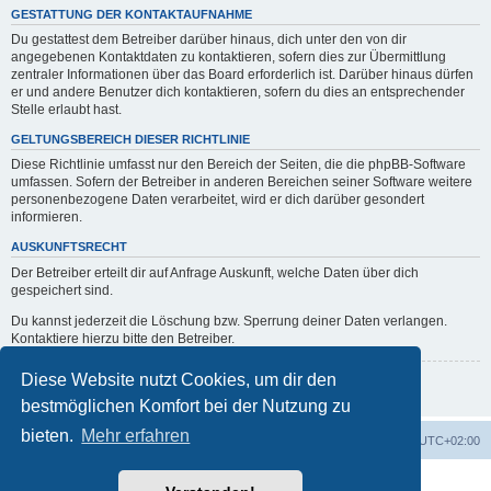
GESTATTUNG DER KONTAKTAUFNAHME
Du gestattest dem Betreiber darüber hinaus, dich unter den von dir
angegebenen Kontaktdaten zu kontaktieren, sofern dies zur Übermittlung
zentraler Informationen über das Board erforderlich ist. Darüber hinaus dürfen
er und andere Benutzer dich kontaktieren, sofern du dies an entsprechender
Stelle erlaubt hast.
GELTUNGSBEREICH DIESER RICHTLINIE
Diese Richtlinie umfasst nur den Bereich der Seiten, die die phpBB-Software
umfassen. Sofern der Betreiber in anderen Bereichen seiner Software weitere
personenbezogene Daten verarbeitet, wird er dich darüber gesondert
informieren.
AUSKUNFTSRECHT
Der Betreiber erteilt dir auf Anfrage Auskunft, welche Daten über dich
gespeichert sind.
Du kannst jederzeit die Löschung bzw. Sperrung deiner Daten verlangen.
Kontaktiere hierzu bitte den Betreiber.
Diese Website nutzt Cookies, um dir den
Zurück zur vorherigen Seite
bestmöglichen Komfort bei der Nutzung zu
bieten.
Mehr erfahren
erps.de
Foren-Übersicht
Alle Zeiten sind
UTC+02:00
Powered by
phpBB
® Forum Software © phpBB Limited