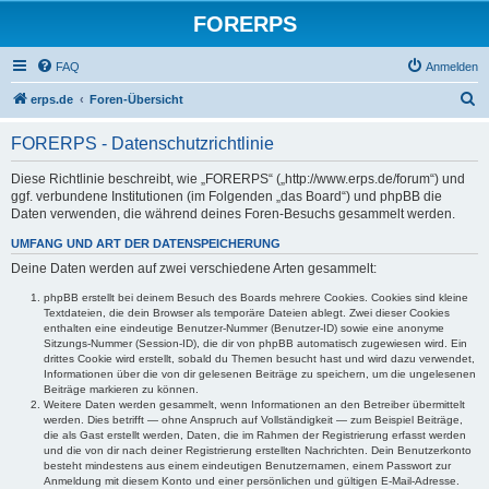
FORERPS
FAQ
Anmelden
S
erps.de
Foren-Übersicht
u
FORERPS - Datenschutzrichtlinie
c
h
Diese Richtlinie beschreibt, wie „FORERPS“ („http://www.erps.de/forum“) und
ggf. verbundene Institutionen (im Folgenden „das Board“) und phpBB die
e
Daten verwenden, die während deines Foren-Besuchs gesammelt werden.
UMFANG UND ART DER DATENSPEICHERUNG
Deine Daten werden auf zwei verschiedene Arten gesammelt:
phpBB erstellt bei deinem Besuch des Boards mehrere Cookies. Cookies sind kleine
Textdateien, die dein Browser als temporäre Dateien ablegt. Zwei dieser Cookies
enthalten eine eindeutige Benutzer-Nummer (Benutzer-ID) sowie eine anonyme
Sitzungs-Nummer (Session-ID), die dir von phpBB automatisch zugewiesen wird. Ein
drittes Cookie wird erstellt, sobald du Themen besucht hast und wird dazu verwendet,
Informationen über die von dir gelesenen Beiträge zu speichern, um die ungelesenen
Beiträge markieren zu können.
Weitere Daten werden gesammelt, wenn Informationen an den Betreiber übermittelt
werden. Dies betrifft — ohne Anspruch auf Vollständigkeit — zum Beispiel Beiträge,
die als Gast erstellt werden, Daten, die im Rahmen der Registrierung erfasst werden
und die von dir nach deiner Registrierung erstellten Nachrichten. Dein Benutzerkonto
besteht mindestens aus einem eindeutigen Benutzernamen, einem Passwort zur
Anmeldung mit diesem Konto und einer persönlichen und gültigen E-Mail-Adresse.